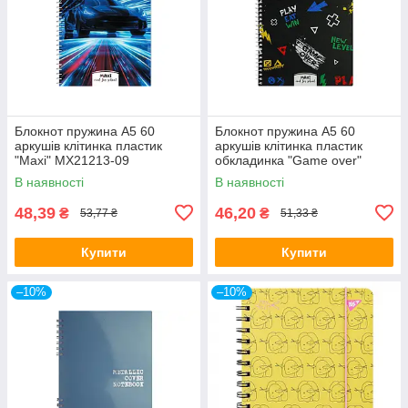
Блокнот пружина А5 60
Блокнот пружина А5 60
аркушів клітинка пластик
аркушів клітинка пластик
"Maxi" MX21213-09
обкладинка "Game over"
MX21213-02
В наявності
В наявності
48,39
46,20
₴
₴
53,77 ₴
51,33 ₴
Купити
Купити
–10%
–10%