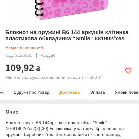
Блокнот на пружині B6 144 аркушів клітинка
пластикова обкладинка "Smile" 681902/Yes
Немає в наявності
Код: 2125953
Роздріб
109,92
₴
Мінімальна сума замовлення на сайті — 500 ₴
ки
Відгуки про товар
Доставка
Оплата
Умови пове
Опис
Блокнот пруж. B6 144арк. кліт. пласт. обкл. "Smile"
№681902/Yes/(3)(30) Розліновка: у клітинку. Кріплення: на
пружині. Виробник: Yes. Виготовлений з якісного паперу,