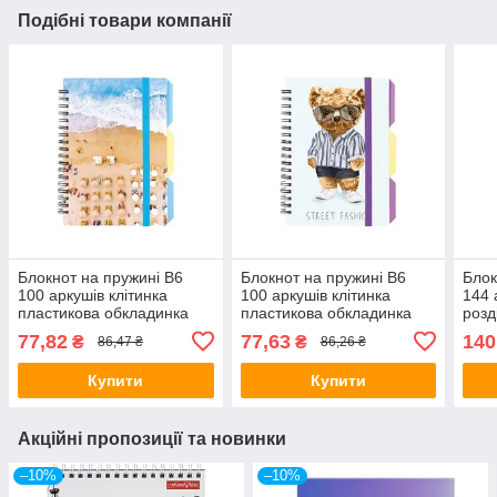
Подібні товари компанії
Блокнот на пружині B6
Блокнот на пружині B6
Блок
100 аркушів клітинка
100 аркушів клітинка
144 
пластикова обкладинка
пластикова обкладинка
розд
"Design 26" з
"Design 30" з
обкл
77,82
77,63
140
₴
₴
86,47 ₴
86,26 ₴
розділювачем O20358-
розділювачем O20358-
ускл
26/Optima
30/Optima
Купити
Купити
Акційні пропозиції та новинки
–10%
–10%