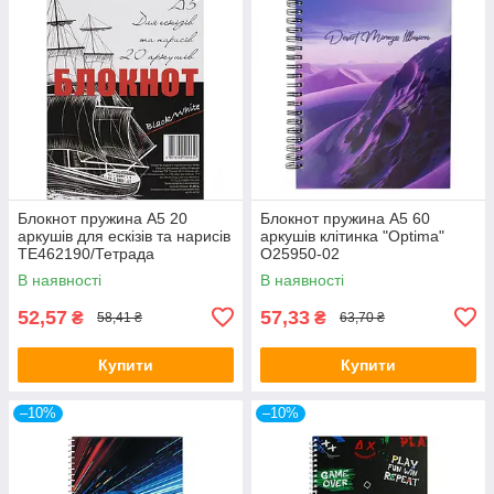
Блокнот пружина А5 20
Блокнот пружина А5 60
аркушів для ескізів та нарисів
аркушів клітинка "Optima"
ТЕ462190/Тетрада
O25950-02
В наявності
В наявності
52,57
57,33
₴
₴
58,41 ₴
63,70 ₴
Купити
Купити
–10%
–10%