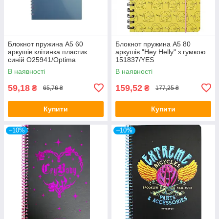
Блокнот пружина А5 60
Блокнот пружина А5 80
аркушів клітинка пластик
аркушів "Hey Helly" з гумкою
синій O25941/Optima
151837/YES
В наявності
В наявності
59,18
159,52
₴
₴
65,76 ₴
177,25 ₴
Купити
Купити
–10%
–10%