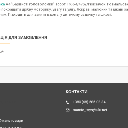
вка
A4 "Барвисті головоломки" асорті РКК-4/4762/Рюкзачок. Розмальовка
 покращити дрібну моторику, увагу та уяву. Яскраві малюнки та цікаві
им. Підходить для занять вдома, у дитячому садочку та школі.
ЦІЯ ДЛЯ ЗАМОВЛЕННЯ
 ₴
я, Україна
+380 (68) 585-02-34
mamic_toys@ukr.net
-канцтовари