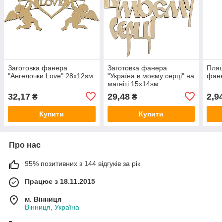
Заготовка фанера
Заготовка фанера
Пляш
"Ангелочки Love" 28x12sм
"Україна в моєму серці" на
фан
магніті 15x14sм
32,17
29,48
2,9
₴
₴
Купити
Купити
Про нас
95% позитивних з 144 відгуків за рік
Працює з 18.11.2015
м. Вінниця
Вінниця, Україна