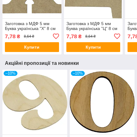
Заготовка з МДФ 5 мм
Заготовка з МДФ 5 мм
Заго
Буква українська "Х" 8 см
Буква українська "Ц" 8 см
Букв
7,78
7,78
7,7
₴
₴
8,64 ₴
8,64 ₴
Купити
Купити
Акційні пропозиції та новинки
–10%
–10%