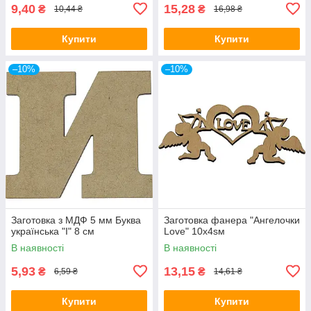
9,40
15,28
₴
₴
10,44 ₴
16,98 ₴
Купити
Купити
–10%
–10%
Заготовка з МДФ 5 мм Буква
Заготовка фанера "Ангелочки
українська "І" 8 см
Love" 10x4sм
В наявності
В наявності
5,93
13,15
₴
₴
6,59 ₴
14,61 ₴
Купити
Купити