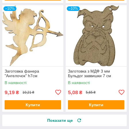
–10%
–10%
Заготовка фанера
Заготовка з МДФ 3 мм
"Ангелочок" h7cм
Бульдог заввишки 7 см
В наявності
В наявності
9,19
5,08
₴
₴
10,21 ₴
5,65 ₴
Купити
Купити
Показати ще