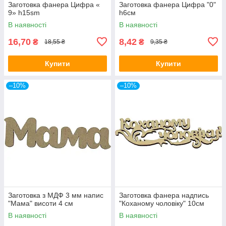
Заготовка фанера Цифра «
Заготовка фанера Цифра "0"
9» h15sm
h6cм
В наявності
В наявності
16,70
8,42
₴
₴
18,55 ₴
9,35 ₴
Купити
Купити
–10%
–10%
Заготовка з МДФ 3 мм напис
Заготовка фанера надпись
"Мама" висоти 4 см
"Коханому чоловіку" 10см
В наявності
В наявності