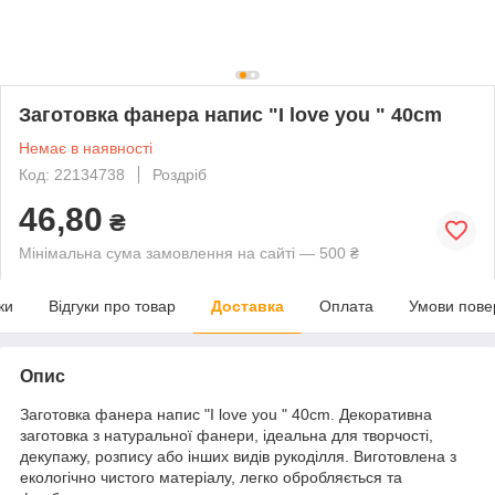
Заготовка фанера напис "I love you " 40cm
Немає в наявності
Код: 22134738
Роздріб
46,80
₴
Мінімальна сума замовлення на сайті — 500 ₴
ки
Відгуки про товар
Доставка
Оплата
Умови пове
Опис
Заготовка фанера напис "I love you " 40cm. Декоративна
заготовка з натуральної фанери, ідеальна для творчості,
декупажу, розпису або інших видів рукоділля. Виготовлена з
екологічно чистого матеріалу, легко обробляється та