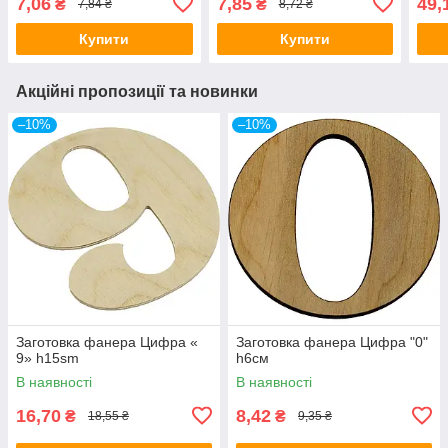
7,06
7,85
49,
₴
₴
7,84 ₴
8,72 ₴
Купити
Купити
Акційні пропозиції та новинки
–10%
–10%
Заготовка фанера Цифра «
Заготовка фанера Цифра "0"
9» h15sm
h6cм
В наявності
В наявності
16,70
8,42
₴
₴
18,55 ₴
9,35 ₴