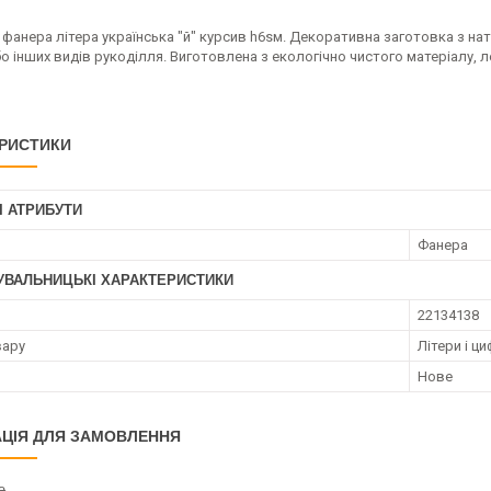
фанера літера українська "й" курсив h6sм. Декоративна заготовка з нат
о інших видів рукоділля. Виготовлена з екологічно чистого матеріалу, 
РИСТИКИ
І АТРИБУТИ
Фанера
УВАЛЬНИЦЬКІ ХАРАКТЕРИСТИКИ
22134138
вару
Літери і ц
Нове
ЦІЯ ДЛЯ ЗАМОВЛЕННЯ