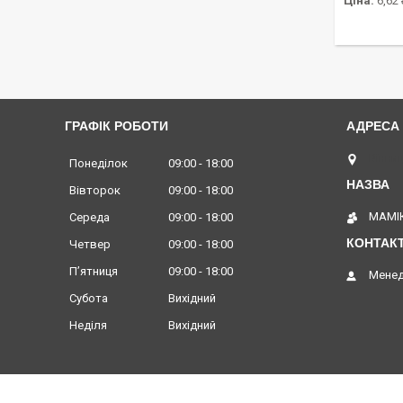
Ціна:
6,62 
ГРАФІК РОБОТИ
Вінниц
Понеділок
09:00
18:00
Вівторок
09:00
18:00
МАМІК
Середа
09:00
18:00
Четвер
09:00
18:00
Пʼятниця
09:00
18:00
Менед
Субота
Вихідний
Неділя
Вихідний