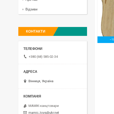
Відзиви
КОНТАКТИ
–1
+380 (68) 585-02-34
Вінниця, Україна
МАМІК-канцтовари
mamic_toys@ukr.net