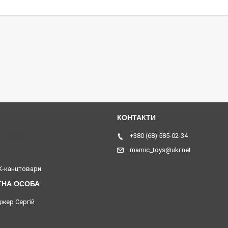
я, Україна
+380 (68) 585-02-34
mamic_toys@ukr.net
-канцтовари
жер Сергій