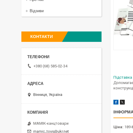
Відзиви
КОНТАКТИ
+380 (68) 585-02-34
Підставка 
Допомагає 
конструкці
Вінниця, Україна
ІНФОРМА
МАМІК-канцтовари
Ціна:
189 
mamic_toys@ukr.net