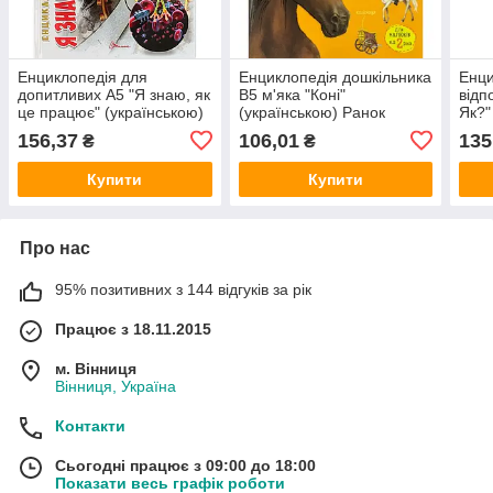
Енциклопедія для
Енциклопедія дошкільника
Енци
допитливих А5 "Я знаю, як
B5 м'яка "Коні"
відп
це працює" (українською)
(українською) Ранок
Як?"
Талант 5171
КН8
156,37
106,01
135
₴
₴
Ран
Купити
Купити
Про нас
95% позитивних з 144 відгуків за рік
Працює з 18.11.2015
м. Вінниця
Вінниця, Україна
Контакти
Сьогодні працює з 09:00 до 18:00
Показати весь графік роботи